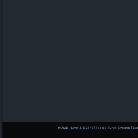
HOME
Live & Event
Topics
Live System
Sc